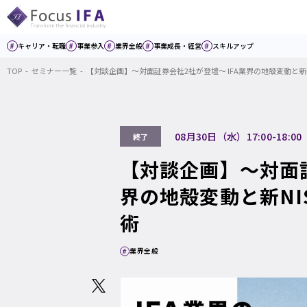
キャリア・転職
事業参入
業界全般
事業成長・経営
スキルアップ
TOP
セミナー一覧
【対談企画】～対面証券会社2社が登壇～ IFA業界の地殻変動と新
08月30日
（水）
17:00-18:00
終了
【対談企画】～対面証
界の地殻変動と新NI
術
業界全般