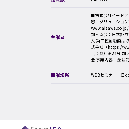
■株式会社イードア Foc
容：ソリューション事
www.aizawa.c
加入協会：日本証券
主催者
人 第二種金融商品
式会社（https://w
（金商）第24号 
会 事業内容：金融
開催場所
WEBセミナー （Z