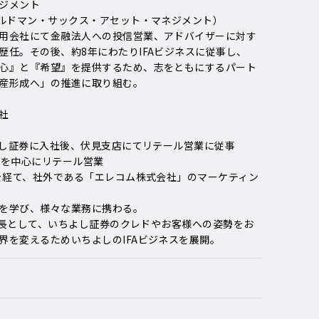
ジメント
ールドマン・サックス・アセット・マネジメント）
用会社にて金融法人への投信営業、アドバイザーに対す
歴任。その後、約8年にわたりIFAビジネスに従事し、
心』と『希望』を提供するため、志をともにするパート
産形成へ」の推進に取り組む。
社
ちよし証券に入社後、伏見支店にてリテール営業に従事
本を中心にリテール営業
部を経て、社外である「エレコム株式会社」のマーケティン
を学び、様々な業務に携わる。
FA室長として、いちよし証券のクレドやお客様への姿勢をお
界を変えるためいちよしのIFAビジネスを展開。