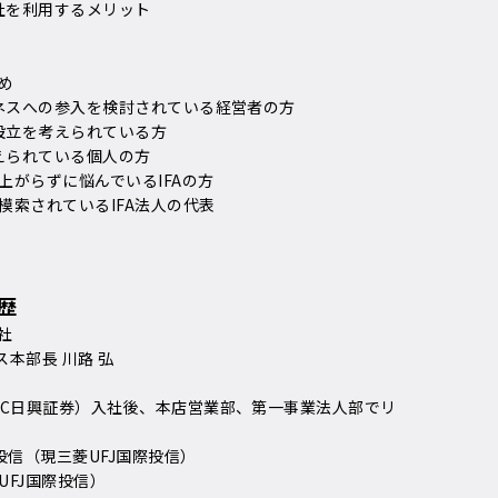
会社を利用するメリット
め
ジネスへの参入を検討されている経営者の方
の設立を考えられている方
考えられている個人の方
上がらずに悩んでいるIFAの方
模索されているIFA法人の代表
歴
社
ス本部長 川路 弘
BC日興証券）入社後、本店営業部、第一事業法人部でリ
投信（現三菱UFJ国際投信）
UFJ国際投信）