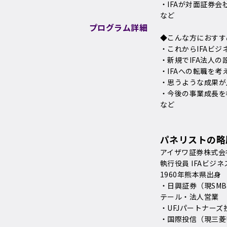
・IFAが対面証券
など
プログラム詳細
◆こんな方におすす
・これからIFAビ
・新規でIFA法人
・IFAへの転職を
・思うような成果が
・今後の事業成長を
など
パネリストの略
アイザワ証券株式会
執行役員 IFAビジネ
1960年熊本県出身
・日興証券（現SM
テール・法人営業
・UFJパートナーズ
・国際投信（現三菱