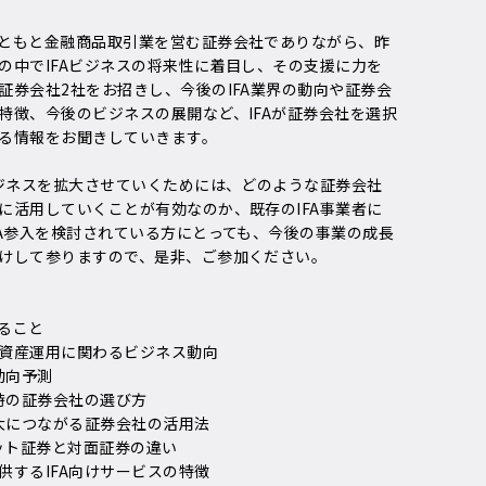
ともと金融商品取引業を営む証券会社でありながら、昨
の中でIFAビジネスの将来性に着目し、その支援に力を
証券会社2社をお招きし、今後のIFA業界の動向や証券会
特徴、今後のビジネスの展開など、IFAが証券会社を選択
る情報をお聞きしていきます。
ビジネスを拡大させていくためには、どのような証券会社
に活用していくことが有効なのか、既存のIFA事業者に
FA参入を検討されている方にとっても、今後の事業の成長
けして参りますので、是非、ご参加ください。
ること
資産運用に関わるビジネス動向
動向予測
入時の証券会社の選び方
拡大につながる証券会社の活用法
ネット証券と対面証券の違い
供するIFA向けサービスの特徴