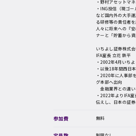
・野村アセットマネ
・ING投信（現ゴ
など国内外の大手運
る研修等の責任者を
人々に将来への『安
ナーと「貯蓄から資
いちよし証券株式会
IFA室長 立花 鉄平
・2002年4月い
・以後18年間西日
・2020年に人事
グ本部へ出向
　金融業界との違い
・2022年よりI
伝えし、日本の証券
参加費
無料
定員数
制限なし