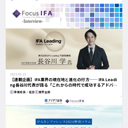
2025.05.13
【連載企画】IFA業界の現在地と進化の行方── IFA Leadi
ng長谷川代表が語る「これからの時代で成功するアドバイ
ザーのかたち」
事業成長・経営
業界全般