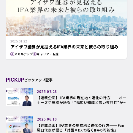
2025.01.22
アイザワ証券が見据えるIFA業界の未来と彼らの取り組み
スキルアップ
キャリア・転職
PICKUP
ピックアップ記事
2025.07.28
【連載企画】 IFA業界の現在地と進化の行方── オー
ナーズ伊藤様が語る「“幅広い知識と高い専門性”がIF
Aの存在価値を高める」
2025.06.10
【連載企画】IFA業界の現在地と進化の行方── Fan
尾口代表が語る「対面×DXで拓くIFAの可能性」