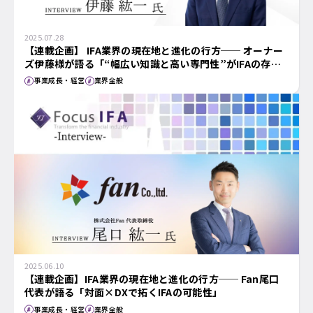
2025.07.28
【連載企画】 IFA業界の現在地と進化の行方── オーナー
ズ伊藤様が語る「“幅広い知識と高い専門性”がIFAの存在
価値を高める」
事業成長・経営
業界全般
2025.06.10
【連載企画】IFA業界の現在地と進化の行方── Fan尾口
代表が語る「対面×DXで拓くIFAの可能性」
事業成長・経営
業界全般