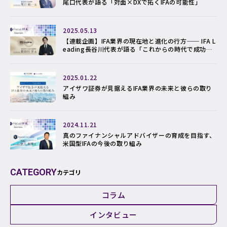
尾口代表が語る「対面×DXで拓くIFAの可能性」
2025.05.13
【連載企画】IFA業界の現在地と進化の行方── IFA L
eading長谷川代表が語る「これからの時代で成功す
るアドバイザーのかたち」
2025.01.22
アイザワ証券が見据えるIFA業界の未来と彼らの取り
組み
2024.11.21
真のファイナンシャルアドバイザーの育成を目指す、
米国型IFAの今後の取り組み
CATEGORY
カテゴリ
コラム
インタビュー