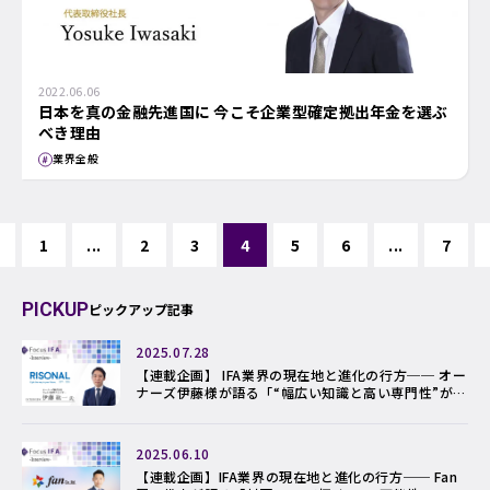
2022.06.06
日本を真の金融先進国に 今こそ企業型確定拠出年金を選ぶ
べき理由
業界全般
1
...
2
3
4
5
6
...
7
PICKUP
ピックアップ記事
2025.07.28
【連載企画】 IFA業界の現在地と進化の行方── オー
ナーズ伊藤様が語る「“幅広い知識と高い専門性”がIF
Aの存在価値を高める」
2025.06.10
【連載企画】IFA業界の現在地と進化の行方── Fan